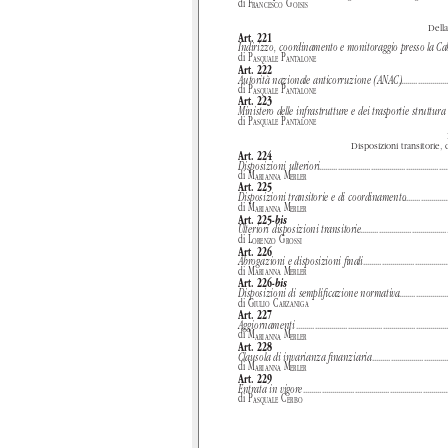
di
F
G
RANCESCO
OISIS
Dell
Art. 221
Indirizzo, coordinamento e monitoraggio presso la Cab
di
P
P
ASQUALE
ANTALONE
Art. 222
Autorità nazionale anticorruzione (ANAC)
.......................
di
P
P
ASQUALE
ANTALONE
Art. 223
Ministero delle infrastrutture e dei trasporti
e struttura
di
P
P
ASQUALE
ANTALONE
Disposizioni transitorie
Art. 224
Disposizioni ulteriori
..............................................................
di
M
M
ARIANNA
ERLER
Art. 225
Disposizioni transitorie e di coordinamento
......................
di
M
M
ARIANNA
ERLER
Art. 225
-bis
Ulteriori disposizioni transitorie
..........................................
di
L
G
ORENZO
ROSSI
Art. 226
Abrogazioni e disposizioni ﬁnali
.........................................
di
M
M
ARIANNA
ERLER
Art. 226
-bis
Disposizioni di sempliﬁcazione normativa
........................
di
G
C
IULIO
ARZANIGA
Art. 227
Aggiornamenti
.........................................................................
di
M
M
ARIANNA
ERLER
Art. 228
Clausola di invarianza ﬁnanziaria
.....................................
di
M
M
ARIANNA
ERLER
Art. 229
Entrata in vigore
......................................................................
di
P
C
ASQUALE
ERBO