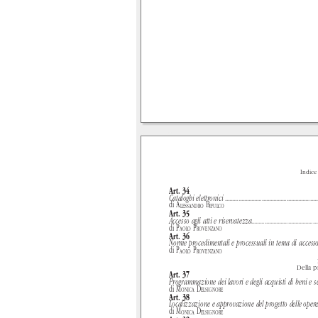
Indice
Art. 34
Cataloghi elettronici
...............................................................
di
A
B
LESSANDRO
IFULCO
Art. 35
Accesso agli atti e riservatezza
.............................................
di
P
P
AOLO
ROVENZANO
Art. 36
Norme procedimentali e processuali in tema di access
.
di
P
P
AOLO
ROVENZANO
Della 
Art. 37
Programmazione dei lavori e degli acquisti di beni e se
di
M
D
ONICA
ELSIGNORE
Art. 38
Localizzazione e approvazione del progetto delle oper
..
di
M
D
ONICA
ELSIGNORE