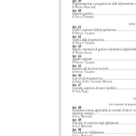
Art. 39
Programmazione e progettazione delle infrastrutture s
di
M
D
ONICA
ELSIGNORE
Art. 40
Dibattito pubblico
....................................................................
di
N
P
ICOLA
OSTERARO
Della
Art. 41
Livelli e contenuti della progettazione
.................................
di
S
V
TEFANO
ILLAMENA
Art. 42
Veriﬁca della progettazione
...................................................
di
S
V
TEFANO
ILLAMENA
Art. 43
Metodi e strumenti di gestione informativa digitale
dell
di
M
L
ICHELA
EGGIO
Art. 44
Appalto integrato
......................................................................
di
S
V
TEFANO
ILLAMENA
Art. 45
Incentivi alle funzioni tecniche
...........................................
di
S
V
TEFANO
ILLAMENA
Art. 46
Concorsi di progettazione
......................................................
di
E
F
- C
M
NRICA
ORTE
ALOGERO
ICCICHÉ
Art. 47
Consiglio superiore dei lavori pubblici
................................
di
A
R
NNA
OMEO
De
Dei contratti di import
Art. 48
Disciplina comune applicabile ai contratti di lavori, ser
rilevanza europea
....................................................................
di
L
B
UCA
ERTONAZZI
Art. 49
Principio di rotazione degli afﬁdamenti
.............................
di
L
B
UCA
ERTONAZZI
Art. 50
Procedure per l'afﬁdamento
..................................................
di
L
B