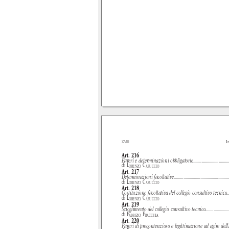
XVIII
I
Art. 216
Pareri e determinazioni obbligatorie
..................................
di
L
C
ORENZO
ARUCCIO
Art. 217
Determinazioni facoltative
....................................................
di
L
C
ORENZO
ARUCCIO
Art. 218
Costituzione facoltativa del collegio consultivo tecnico
...
di
L
C
ORENZO
ARUCCIO
Art. 219
Scioglimento del collegio consultivo tecnico
.......................
di
F
F
ABRIZIO
RACCHIA
Art. 220
Pareri di precontenzioso e legittimazione ad agire del