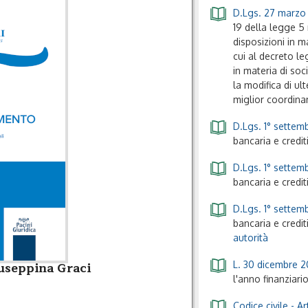
D.Lgs. 27 marzo 
19 della legge 5 
disposizioni in m
cui al decreto le
in materia di soc
la modifica di ult
miglior coordin
D.Lgs. 1° settemb
bancaria e credit
D.Lgs. 1° settemb
bancaria e credit
D.Lgs. 1° settemb
bancaria e credit
autorità
useppina Graci
L. 30 dicembre 2
l'anno finanziari
Codice civile
- Ar