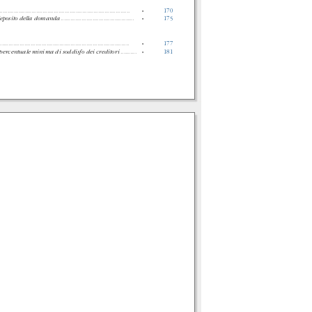
..................................................................................
»
170
deposito della domanda
..............................................
»
175
..................................................................................
»
177
percentuale minima di soddisfo dei creditori
..........
»
181