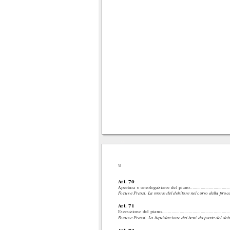
VI
Art. 70
Apertura e omologazione del piano
..................................
Focus e Prassi: La morte del debitore nel corso della pro
Art. 71
Esecuzione del piano
...........................................................
Focus e Prassi:
La liquidazione dei beni da parte del deb