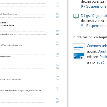
dell'insolvenza i
..................................................................................
»
97
9 - Sospensione 
...................................................................................
»
102
a dell'omologazione
......................................................
»
104
D.Lgs. 12 gennaio
...................................................................................
»
107
dell'insolvenza i
zione III
9 - Sospensione 
rdato minore
..................................................................................
»
109
 concordato minore
....................................................
»
120
Pubblicazioni collega
...................................................................................
»
122
Commentario
ure di sovraindebitamento
...........................................
»
132
autori:
Dario 
...................................................................................
»
135
editore:
Paci
delle imprese
..............................................................
»
141
anno:
2026
...................................................................................
»
144
...................................................................................
»
148
.................................................................................
»
150
re ﬁnanziario “colpevole”
............................................
»
155
...................................................................................
»
157
razione ﬁnanziara e degli Enti previdenziali
..........
»
162
..................................................................................
»
164
..................................................................................
»
169