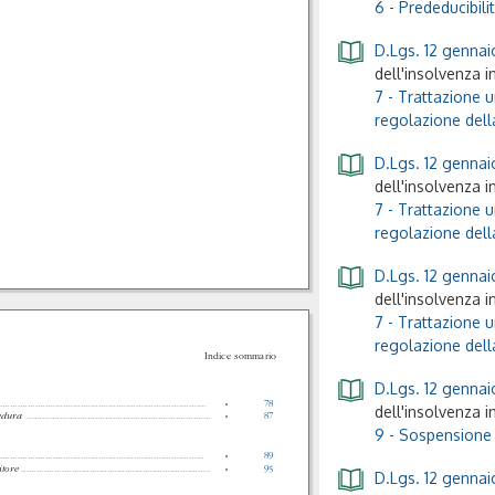
6 - Prededucibili
D.Lgs. 12 gennaio
dell'insolvenza i
7 - Trattazione u
regolazione della
D.Lgs. 12 gennaio
dell'insolvenza i
7 - Trattazione u
regolazione della
D.Lgs. 12 gennaio
dell'insolvenza i
7 - Trattazione u
regolazione della
Indice sommario
D.Lgs. 12 gennaio
..................................................................................
»
78
dell'insolvenza i
cedura
.........................................................................
»
87
9 - Sospensione f
.................................................................................
»
89
itore
...........................................................................
»
95
D.Lgs. 12 gennaio