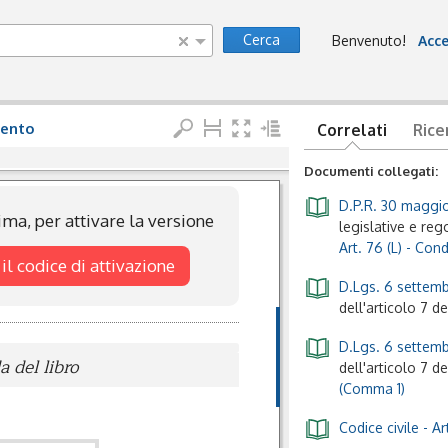
Cerca
Benvenuto!
Acce
mento
Correlati
Rice
Documenti collegati:
D.P.R. 30 maggio
ma, per attivare la versione
legislative e reg
Art. 76 (L) - Con
 il codice di attivazione
D.Lgs. 6 settem
dell'articolo 7 d
D.Lgs. 6 settem
 del libro
dell'articolo 7 d
(Comma 1)
Codice civile
- A