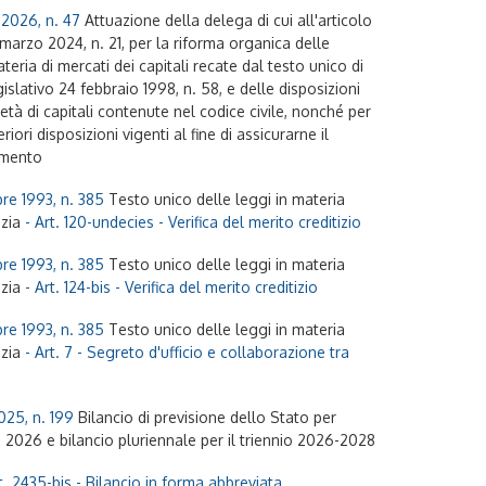
2026, n. 47
Attuazione della delega di cui all'articolo
marzo 2024, n. 21, per la riforma organica delle
ateria di mercati dei capitali recate dal testo unico di
gislativo 24 febbraio 1998, n. 58, e delle disposizioni
ietà di capitali contenute nel codice civile, nonché per
eriori disposizioni vigenti al fine di assicurarne il
amento
re 1993, n. 385
Testo unico delle leggi in materia
izia
- Art. 120-undecies - Verifica del merito creditizio
re 1993, n. 385
Testo unico delle leggi in materia
izia
- Art. 124-bis - Verifica del merito creditizio
re 1993, n. 385
Testo unico delle leggi in materia
izia
- Art. 7 - Segreto d'ufficio e collaborazione tra
025, n. 199
Bilancio di previsione dello Stato per
o 2026 e bilancio pluriennale per il triennio 2026-2028
t. 2435-bis - Bilancio in forma abbreviata