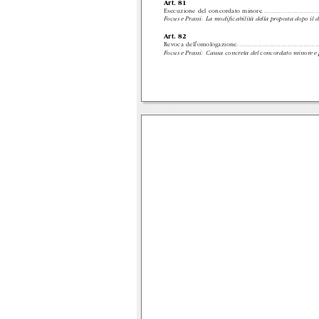
Art. 81
Esecuzione del concordato minore
....................................
Focus e Prassi:
La modiﬁcabilità della proposta dopo il 
Art. 82
Revoca dell'omologazione
..................................................
Focus e Prassi:
Causa concreta del concordato minore e 