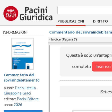
PUBBLICAZIONI
DIRITTO
Commentario del sovraindebita
INFORMAZIONI
- Indice (Pagina 7)
Questa è solo un'antepri
completa
inserisci
Commentario del
sovraindebitamento
autori:
Dario Latella
-
Scheda
Giuseppina Graci
editore:
Pacini Editore
anno:
2026