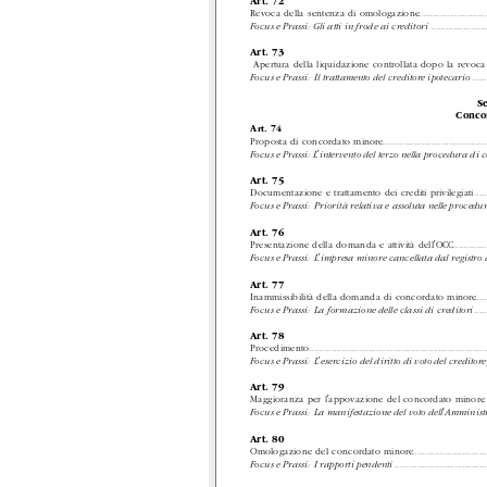
Art. 72
Revoca della sentenza di omologazione
............................
Focus e Prassi: Gli atti in frode ai creditori
......................
Art. 73
Apertura della liquidazione controllata dopo la revoc
Focus e Prassi:
Il trattamento del creditore ipotecario
......
Se
Conco
Art. 74
Proposta di concordato minore
..........................................
Focus e Prassi: L'intervento del terzo nella procedura di
Art. 75
Documentazione e trattamento dei crediti privilegiati
.....
Focus e Prassi:
Priorità relativa e assoluta nelle proced
Art. 76
Presentazione della domanda e attività dell'OCC
.............
Focus e Prassi:
L'impresa minore cancellata dal registro 
Art. 77
Inammissibilità della domanda di concordato minore
.....
Focus e Prassi:
La formazione delle classi di creditori
.....
Art. 78
Procedimento
.......................................................................
Focus e Prassi:
L'esercizio del diritto di voto del credito
Art. 79
Maggioranza per l'appovazione del concordato minore
..
Focus e Prassi:
La manifestazione del voto dell'Amminist
Art. 80
Omologazione del concordato minore
..............................
Focus e Prassi:
I rapporti pendenti
.....................................