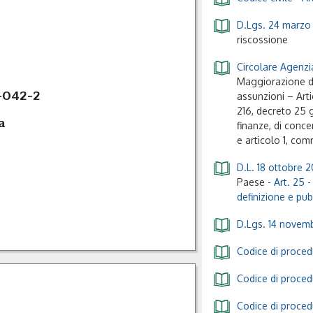
D.Lgs. 24 marzo 
riscossione
Circolare Agenzi
Maggiorazione d
-042-2
assunzioni – Arti
216, decreto 25 
a
finanze, di concer
e articolo 1, co
D.L. 18 ottobre 2
Paese
- Art. 25 -
definizione e pu
D.Lgs. 14 novemb
Codice di procedu
Codice di procedu
Codice di procedu