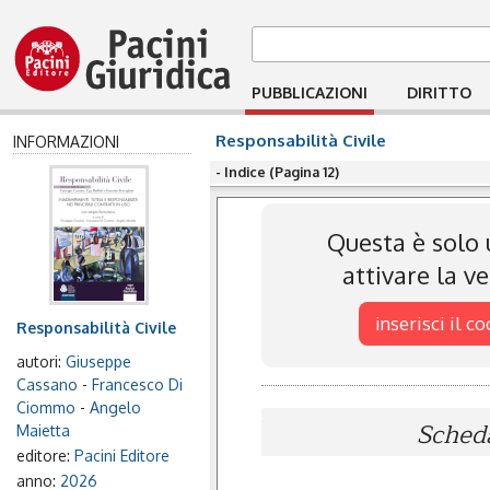
PUBBLICAZIONI
DIRITTO
Responsabilità Civile
INFORMAZIONI
- Indice (Pagina 12)
Questa è solo 
attivare la v
inserisci il c
Responsabilità Civile
autori:
Giuseppe
Cassano
-
Francesco Di
Ciommo
-
Angelo
Scheda
Maietta
editore:
Pacini Editore
anno:
2026