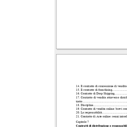
14. Il contratto di concessione di vendita
15. Il contratto di franchising
....................
16. Contratto di Drop Shipping
.................
17. Contratto di vendita attraverso distr
tratto
.........................................................
18. Disciplina
...........................................
19. Contratto di vendita online: brevi ce
20. La responsabilità
.................................
21. Contratto di Aste online: cenni introd
Capitolo 7
Contratti di distribuzione e responsabil