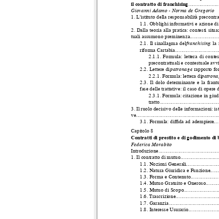
il contratto di franchising
......................
Giovanni Adamo - Norma de Gregorio
1. L'istituto della responsabilità precontra
1.1. Obblighi informativi e azione d
2. Dalla teoria alla pratica: contesti sit
tuali assumono preminenza
.......................
2.1. Il sinallagma del
franchising
: la
riforma Cartabia
.................................
2.1.1. Formula: lettera di conte
precontrattuali e contestuale av
2.2. Lettere di
patronage
: rapporto fo
2.2.1. Formula: lettera di
patrona
2.3. Il dolo determinante e la frant
fase delle trattative: il caso di opere d
2.3.1. Formula: citazione in giu
tratto
............................................
3. Il ruolo decisivo delle informazioni: is
ve
..............................................................
3.1. Formula: difﬁda ad adempiere
.....
Capitolo 8
Contratti di prestito e di godimento di 
Federica Morabito
Introduzione
.............................................
1. Il contratto di mutuo
.............................
1.1. Nozioni Generali
.........................
1.2. Natura Giuridica e Funzione
........
1.3. Forma e Contenuto
......................
1.4. Mutuo Gratuito e Oneroso
...........
1.5. Mutuo di Scopo
..........................
1.6. Trascrizione
.................................
1.7. Garanzia
......................................
1.8. Interesse Usurario
........................