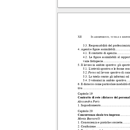
XII
Inadempimenti, tutele e respon
3.3. Responsabilità del professionist
4. Agenti e ﬁgure assimilabili
...................
4.1. Il contratto di agenzia
..................
4.2. Le ﬁgure assimilabili al rapporto
varie fattispecie
..................................
5. Il lavoro in ambito sportivo: gli sportiv
5.1. L'attività sportiva e le forme cont
5.2.
Focus
sul lavoro sportivo di cara
5.3. La tutela contro gli infortuni sul
5.4. I volontari in ambito sportivo
......
6. Il distacco come particolare modalità 
tiva
...........................................................
Capitolo 19
Contratto di rete (distacco del personal
Alessandra Paris
1. Inquadramento
......................................
Capitolo 20
Concorrenza sleale tra imprese
.............
Monia Baccarelli
1. Concorrenza e pratiche scorrette
...........
2. Confusione
. ..........................................