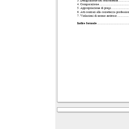
3. Denigrazione del concorrente
. ..............
4. Comparazione
. .....................................
5. Appropriazione di pregi
.........................
6. Atti contrari alla correttezza professio
7. Violazioni di norme antitrust
. ...............
Indice formule
.........................................